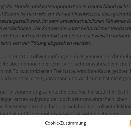
ng der Hunde- und Katzenpopulation in Deutschland nicht
…] Zudem ist nach wie vor darauf hinzuweisen, dass geimpft
ssergestellt sind. Im sehr unwahrscheinlichen Fall eines K
nverdächtigen Tier können sie unter behördlicher Beobach
ttchen sind nach Kontakt mit einem nachweislich infizierte
r kann von der Tötung abgesehen werden.
 ableiten? Die Tollwutimpfung ist im Allgemeinen nicht meh
ollte aber dennoch der sehr, sehr, sehr unwahrscheinliche F
mit Tollwut infizierten Tier hatte, wird Ihre Katze getötet. I
rdlich kontrollierte Quarantäne und wird zunächst nicht get
eine Tollwutimpfung zu entscheiden. Aus tierärztlicher Sicht
igängerkatzen aufgrund der doch sehr unwahrscheinlichen
vieler Menschen ist jedoch die Gefahr einer Tollwutinfektio
atzenhalter für die Impfung gegen Tollwut entscheiden.
Cookie-Zustimmung