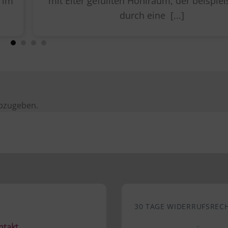
 im
mit Eiter gefüllten Hohlraum, der beispie
durch eine [...]
bzugeben.
30 TAGE WIDERRUFSREC
ntakt