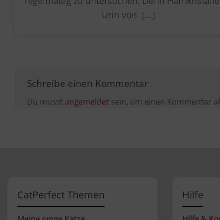
regelmäßig zu untersuchen. Denn Harnkristalle
Urin von [...]
Schreibe einen Kommentar
Du musst
angemeldet
sein, um einen Kommentar a
CatPerfect Themen
Hilfe
Meine junge Katze
Hilfe & Ko