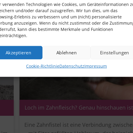
r verwenden Technologien wie Cookies, um Geräteinformationen z
eichern und/oder darauf zuzugreifen. Wir tun dies, um das
:
owsing-Erlebnis zu verbessern und um (nicht) personalisierte
rbung anzuzeigen. Wenn du nicht zustimmst oder die Zustimmun
derrufst, kann dies bestimmte Merkmale und Funktionen
einträchtigen.
Akzeptieren
Ablehnen
Einstellungen
Cookie-Richtlinie
Datenschutz
Impressum
Loch im Zahnfleisch? Genau hinschauen ist
Eine Zahnfistel ist eine Verbindung zwisch