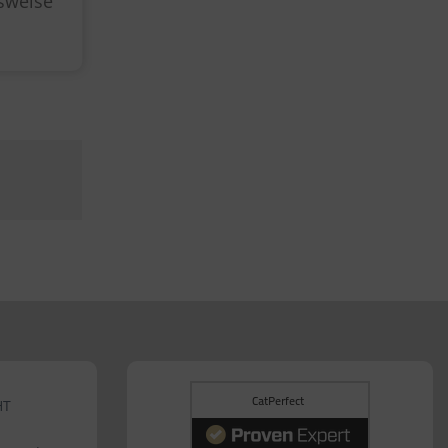
lsweise
HT