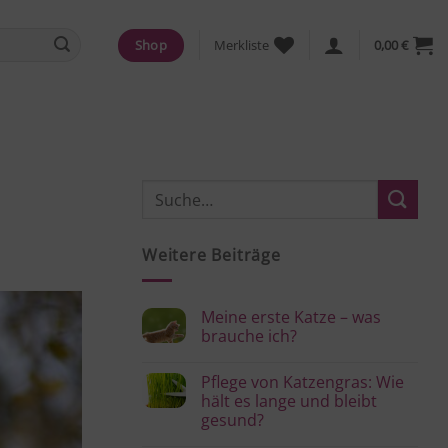
Shop
Merkliste
0,00
€
Weitere Beiträge
Meine erste Katze – was
brauche ich?
Keine
Kommentare
Pflege von Katzengras: Wie
zu
Meine
hält es lange und bleibt
erste
gesund?
Katze
–
Keine
was