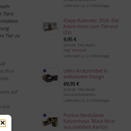
Lieferzeit: ca. 2-3 Werktage
 mehr
e Tiere
Klapp-Kalender 2026: Die
ontaktes
Katze muss zum Tierarzt
tung
(2x)
n Tier zu
9,95
€
Enthält 19% MwSt.
zzgl.
Versand
r
Lieferzeit: ca. 2-3 Werktage
all
Lektu Kratzmöbel in
st Ihre
exklusivem Design
ötet.
69,95
€
Enthält 19% MwSt.
 kann auf
Versand kostenlos
Lieferzeit: ca. 2-3 Werktage
n aus
Pontus Modulares
Katzenhaus 'Black Mice'
aus stabilem Karton