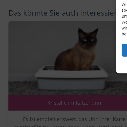
Wi
sp
Das könnte Sie auch interessieren
Br
We
wi
be
Kristalle im Katzenurin
Es ist empfehlenswert, das Urin Ihrer Katze