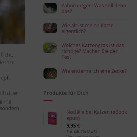
Kommentare
brauche
Zahnröntgen: Was soll denn
zu
ich?
Pflege
das?
von
Katzengras:
Keine
Wie
Kommentare
Wie alt ist meine Katze
hält
zu
es
Zahnröntgen:
eigentlich?
lange
Was
und
soll
Keine
bleibt
denn
Kommentare
Welches Katzengras ist das
gesund?
das?
zu
Wie
richtige? Machen Sie den
alt
licht,
Test
ist
meine
ie Ihre
Keine
Katze
Kommentare
eigentlich?
Wie entferne ich eine Zecke?
zu
Welches
impft
Keine
Katzengras
Kommentare
ist
zu
das
Wie
richtige?
Produkte für Dich
 ist, er
entferne
Machen
ich
Sie
ügung
eine
den
Zecke?
Test
, sondern
Notfälle bei Katzen (eBook
epub)
9,95
€
Enthält 7% MwSt.
Versand kostenlos