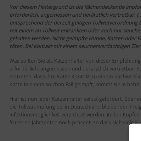
Vor diesem Hintergrund ist die flächendeckende Impfu
erforderlich, angemessen und tierärztlich vertretbar. [
entsprechend der derzeit gültigen Tollwutverordnung be
mit einem an Tollwut erkrankten oder auch nur seuche
gehalten werden. Nicht-geimpfte Hunde, Katzen oder Fre
töten. Bei Kontakt mit einem seuchenverdächtigen Tie
Was sollten Sie als Katzenhalter von dieser Empfehlung
erforderlich, angemessen und tierärztlich vertretbar. S
eintreten, dass Ihre Katze Kontakt zu einem nachweislich 
Katze in einem solchen Fall geimpft, kommt sie in behö
Hier ist nun jeder Katzenhalter selbst gefordert, über 
die Tollwutimpfung bei in Deutschland bleibenden Fre
Infektionsmöglichkeit verzichtet werden. In den Köpfen 
früheren Jahrzenten noch präsent, so dass sich viele K