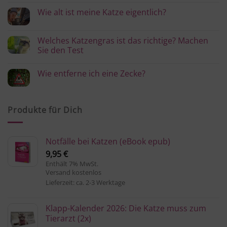
Kommentare
Katzengras:
zu
Wie
Wie alt ist meine Katze eigentlich?
Zahnröntgen:
hält
Was
Keine
es
soll
Kommentare
lange
denn
zu
und
Welches Katzengras ist das richtige? Machen
das?
Wie
bleibt
Sie den Test
alt
gesund?
ist
Keine
meine
Kommentare
Katze
Wie entferne ich eine Zecke?
zu
eigentlich?
Welches
Keine
Katzengras
Kommentare
ist
zu
das
Wie
richtige?
Produkte für Dich
entferne
Machen
ich
Sie
eine
den
Zecke?
Test
Notfälle bei Katzen (eBook epub)
9,95
€
Enthält 7% MwSt.
Versand kostenlos
Lieferzeit: ca. 2-3 Werktage
Klapp-Kalender 2026: Die Katze muss zum
Tierarzt (2x)