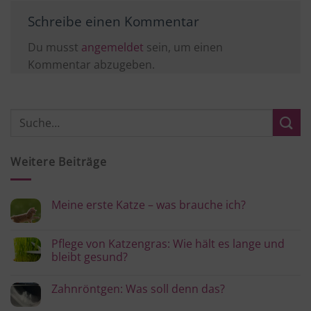
Schreibe einen Kommentar
Du musst
angemeldet
sein, um einen
Kommentar abzugeben.
Weitere Beiträge
Meine erste Katze – was brauche ich?
Keine
Kommentare
zu
Pflege von Katzengras: Wie hält es lange und
Meine
bleibt gesund?
erste
Katze
Keine
–
Kommentare
was
Zahnröntgen: Was soll denn das?
zu
brauche
Pflege
ich?
Keine
von