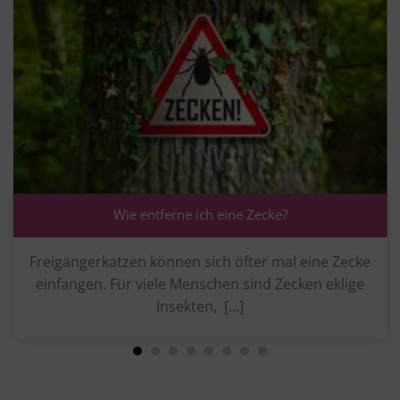
Wie entferne ich eine Zecke?
ängerkatzen können sich öfter mal eine Zecke
Jeder 
ngen. Für viele Menschen sind Zecken eklige
könn
Insekten, [...]