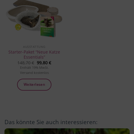
Produkt
merken
AUSSTATTUNG
Starter-Paket “Neue Katze
Essentials”
Ursprünglicher
Aktueller
148,70
€
99,80
€
Preis
Preis
Enthält 19% MwSt.
war:
ist:
Versand kostenlos
148,70 €
99,80 €.
Weiterlesen
Das könnte Sie auch interessieren: