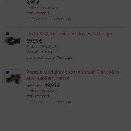
9,95
€
Enthält 19% MwSt.
zzgl.
Versand
Lieferzeit: ca. 2-3 Werktage
Lektu Kratzmöbel in exklusivem Design
69,95
€
Enthält 19% MwSt.
Versand kostenlos
Lieferzeit: ca. 2-3 Werktage
Pontus Modulares Katzenhaus 'Black Mice'
aus stabilem Karton
Ursprünglicher
Aktueller
54,95
€
39,95
€
Preis
Preis
Enthält 19% MwSt.
zzgl.
Versand
war:
ist:
Lieferzeit: ca. 2-3 Werktage
54,95 €
39,95 €.