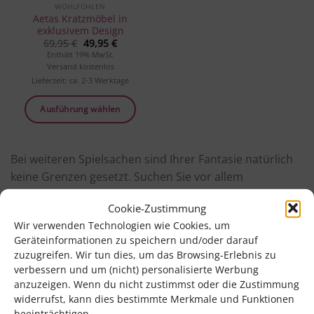
WOHLFÜHLEN
Aetas Kratzmöbel in
exklusivem Design
Ursprünglicher
Aktueller
69,95
€
49,95
€
Preis
Preis
Enthält 19% MwSt.
war:
ist:
Versand kostenlos
69,95 €
49,95 €.
Lieferzeit: ca. 2-3 Werktage
Ausführung wählen
Dieses
Produkt
Bei weiteren Spielsachen sind Ihrer Fantasie natürlich
weist
mehrere
keine Grenzen gesetzt. Suchen Sie vor allem
Varianten
spannende Spielzeuge
, die Sie mit der Katze
auf.
Cookie-Zustimmung
interagieren lassen oder welche die Katze alleine
Die
Wir verwenden Technologien wie Cookies, um
beschäftigen. Achten Sie eher auf die Funktion als auf
Optionen
Geräteinformationen zu speichern und/oder darauf
Form und Farbe, denn das Spielzeug soll ja vor allem
können
zuzugreifen. Wir tun dies, um das Browsing-Erlebnis zu
auf
Ihrer Katze guttun.
verbessern und um (nicht) personalisierte Werbung
der
anzuzeigen. Wenn du nicht zustimmst oder die Zustimmung
Produktseite
Und wenn doch etwas passiert?
widerrufst, kann dies bestimmte Merkmale und Funktionen
gewählt
beeinträchtigen.