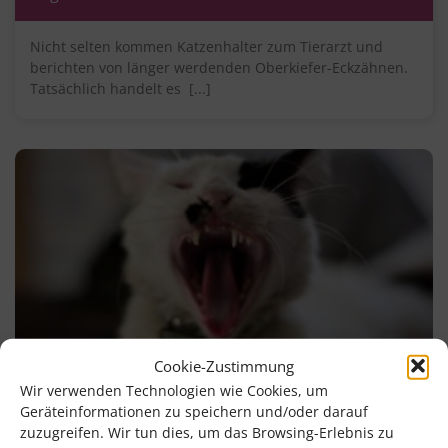
Nicht selten kommen Katzenhalter zum Tierarzt und
berichten von länger werdenden Oberkiefer-Eckzähnen.
Tatsächlich handelt es [...]
Cookie-Zustimmung
Wir verwenden Technologien wie Cookies, um
Haben Katzen Zahnschmerzen?
Geräteinformationen zu speichern und/oder darauf
zuzugreifen. Wir tun dies, um das Browsing-Erlebnis zu