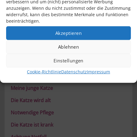
verbessern und um (nicht) personalisierte Werbung
Ja, Katzen haben Zahnschmerzen! Nur sehr wenige
anzuzeigen. Wenn du nicht zustimmst oder die Zustimmung
Katzen zeigen allerdings, wenn sie Probleme mit den [...]
widerrufst, kann dies bestimmte Merkmale und Funktionen
beeinträchtigen.
Akzeptieren
Ablehnen
Einstellungen
Cookie-Richtlinie
Datenschutz
Impressum
CatPerfect Themen
Meine junge Katze
Die Katze wird alt
Notwendige Pflege
Die Katze ist krank