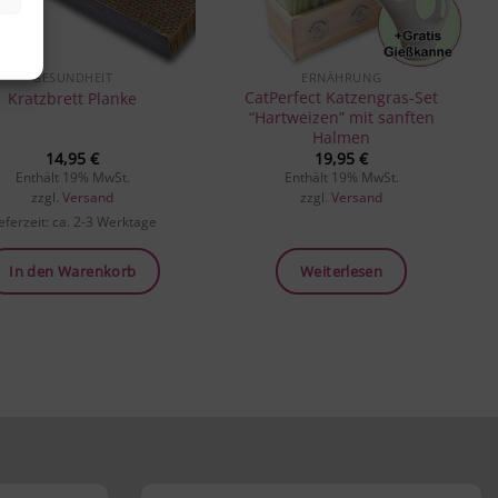
GESUNDHEIT
ERNÄHRUNG
CatPerfect Katzengras-Set
Kratzbrett Planke
“Hartweizen” mit sanften
Halmen
14,95
€
19,95
€
Enthält 19% MwSt.
Enthält 19% MwSt.
zzgl.
Versand
zzgl.
Versand
ieferzeit: ca. 2-3 Werktage
In den Warenkorb
Weiterlesen