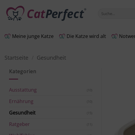
Zum
Inhalt
Suche
nach:
springen
Meine junge Katze
Die Katze wird alt
Notwen
Startseite
/
Gesundheit
Kategorien
Ausstattung
(10)
Ernährung
(10)
Gesundheit
(15)
Ratgeber
(11)