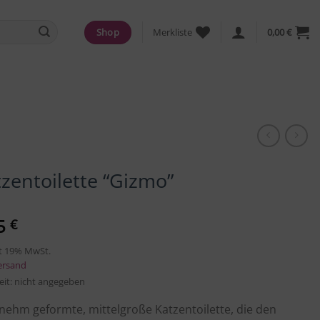
Shop
Merkliste
0,00
€
zentoilette “Gizmo”
5
€
t 19% MwSt.
ersand
zeit: nicht angegeben
ehm geformte, mittelgroße Katzentoilette, die den