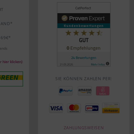
HT
SAND*
 69€*
lands
 hier klicken)
SIE KÖNNEN ZAHLEN PER:
ZAHLUNGSWEISEN