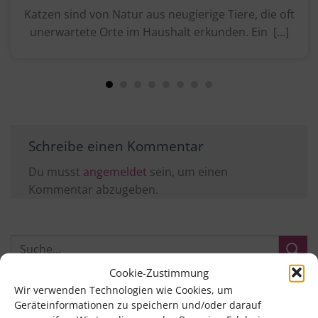
Katzen sind von Natur aus neugierige Tiere, die oft
unerwartete Orte im Haushalt erkunden. Ein [...]
Schreibe einen Kommentar
Du musst
angemeldet
sein, um einen
Kommentar abzugeben.
Cookie-Zustimmung
Weitere Beiträge
Wir verwenden Technologien wie Cookies, um
Geräteinformationen zu speichern und/oder darauf