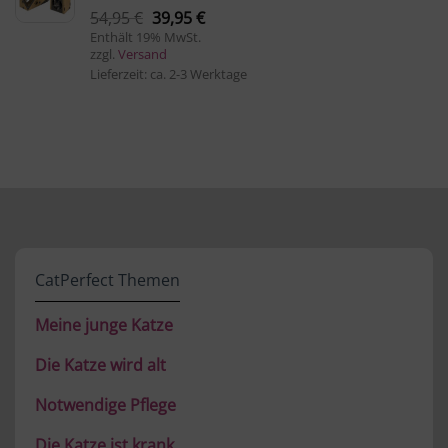
Ursprünglicher
Aktueller
54,95
€
39,95
€
Preis
Preis
Enthält 19% MwSt.
zzgl.
Versand
war:
ist:
Lieferzeit: ca. 2-3 Werktage
54,95 €
39,95 €.
CatPerfect Themen
Meine junge Katze
Die Katze wird alt
Notwendige Pflege
Die Katze ist krank