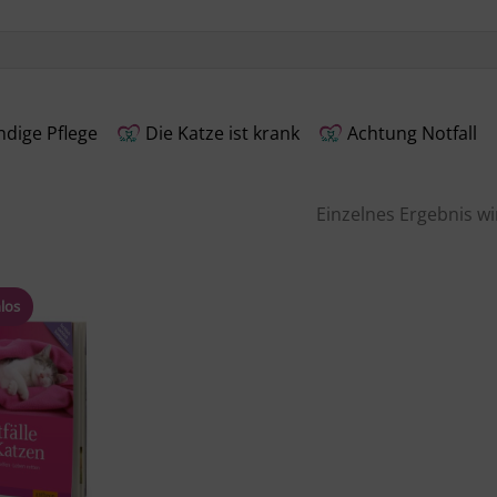
dige Pflege
Die Katze ist krank
Achtung Notfall
Einzelnes Ergebnis wi
los
Produkt
merken