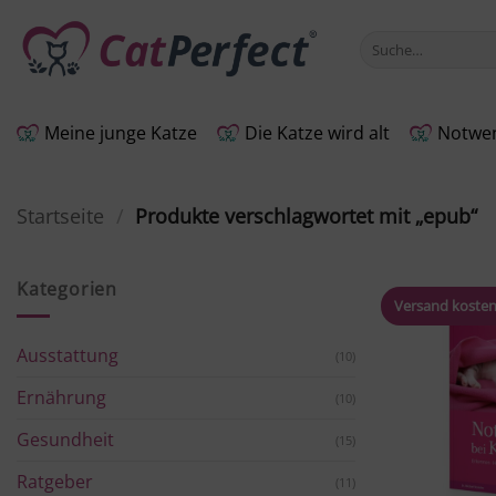
Zum
Inhalt
Suche
nach:
springen
Meine junge Katze
Die Katze wird alt
Notwen
Startseite
/
Produkte verschlagwortet mit „epub“
Kategorien
Versand kosten
Ausstattung
(10)
Ernährung
(10)
Gesundheit
(15)
Ratgeber
(11)